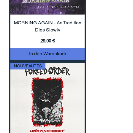
MORNING AGAIN - As Tradition
Dies Slowly
Preis
29,90 €
In den Warenkorb
NOUVEAUTES