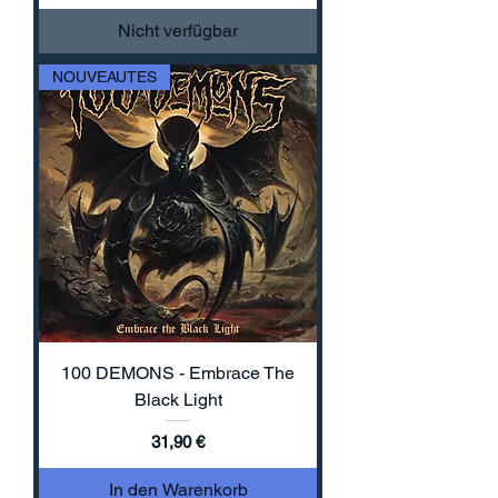
Nicht verfügbar
NOUVEAUTES
100 DEMONS - Embrace The
Black Light
Preis
31,90 €
In den Warenkorb