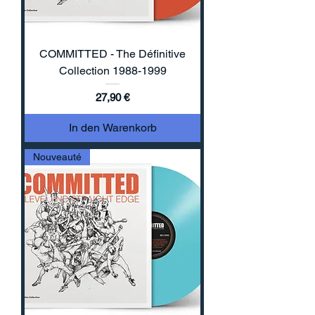
COMMITTED - The Définitive
Collection 1988-1999
Preis
27,90 €
In den Warenkorb
Nouveauté