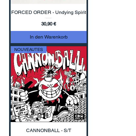
FORCED ORDER - Undying Spirit
Preis
30,90 €
In den Warenkorb
NOUVEAUTES
CANNONBALL - S/T