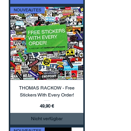
NOUVEAUTES
THOMAS RACKOW - Free
Stickers With Every Order!
Preis
49,90 €
Nicht verfügbar
NOUVEAUTES