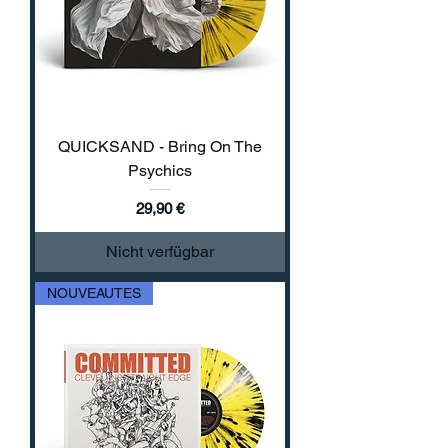
QUICKSAND - Bring On The
Psychics
Preis
29,90 €
Nicht verfügbar
NOUVEAUTES