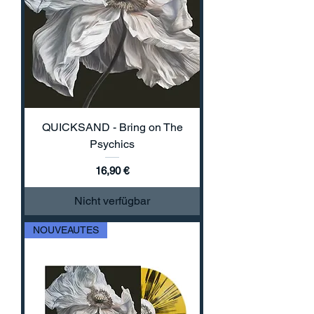
QUICKSAND - Bring on The
Psychics
Preis
16,90 €
Nicht verfügbar
NOUVEAUTES