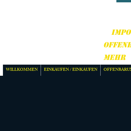
HARD
MEH
IMPO
OFFEN
MEHR
WILLKOMMEN
EINKAUFEN / EINKAUFEN
OFFENBARU