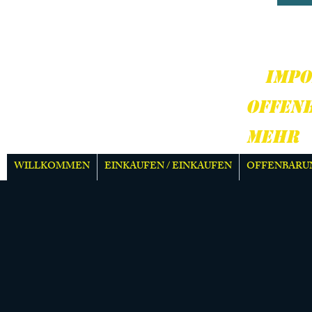
HARD
MEH
IMPO
OFFEN
MEHR
WILLKOMMEN
EINKAUFEN / EINKAUFEN
OFFENBARU