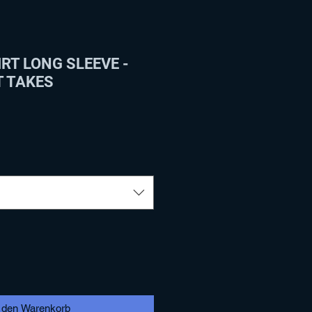
RT LONG SLEEVE -
T TAKES
n den Warenkorb