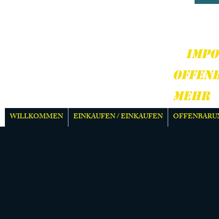
HARD
MEH
IMPO
OFFEN
MEHR
WILLKOMMEN
EINKAUFEN / EINKAUFEN
OFFENBARU