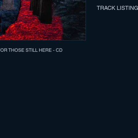
TRACK LISTIN
1. 07/26/2020
2. Whispers Of Your
3. Bound To The Bur
4. Unwavering Vow
5. A Eulogy For Thos
R THOSE STILL HERE - CD
6. Skin Beneath A S
7. Sworn To Silence
8. What Mirrors Migh
9. Soil II
10. Flesh To Fill Yo
11. A Mass Grave O