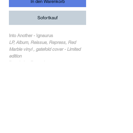
In den Warenkorb
Sofortkauf
Into Another - Ignaurus
LP, Album, Reissue, Repress, Red
Marble vinyl , gatefold cover - Limited
edition
Revelation Records
REV24
MORE INFOS
Un fantastique second album. Des
superbes titres comme "Running Into
Walls" et "William" définissent
exactement leur son. Un chef d'oeuvre.
Nouveau pressage dsiponible . Red