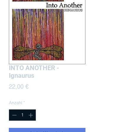
INTO ANOTHER -
Ignaurus
Preis
22,00 €
Anzahl
*