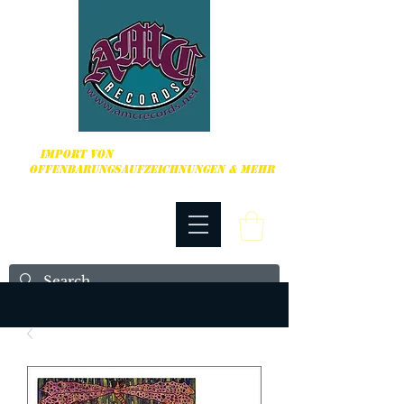
HARDCORE, PUNK ROCK & MEHR
IMPORT VON
OFFENBARUNGSAUFZEICHNUNGEN & MEHR