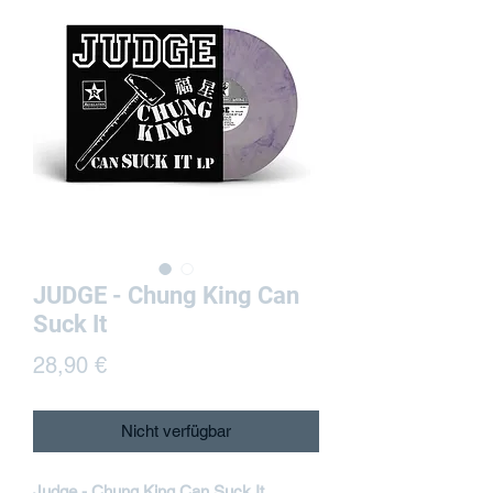
JUDGE - Chung King Can
Suck It
Preis
28,90 €
Nicht verfügbar
Judge - Chung King Can Suck It