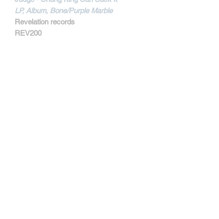
LP, Album, Bone/Purple Marble
Revelation records
REV200
MORE INFORMATIONS
Track Listing:
1. Take Me Away
2. Bringing' It Down
3. Hold Me Back
4. Give It Up
5. The Storm
6. Hear Me
7. Like You
8. I've Lost
9. Holding On
Kontakt
10. No Apologies