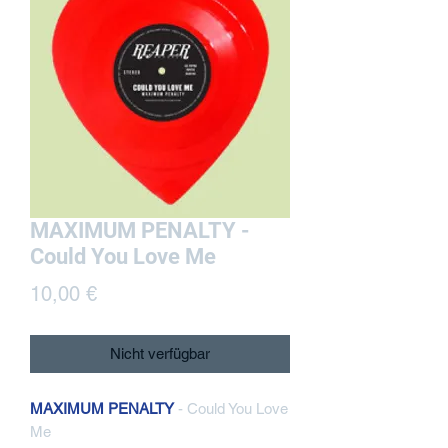
MAXIMUM PENALTY -
Could You Love Me
Preis
10,00 €
Nicht verfügbar
MAXIMUM PENALTY
- Could You Love
Me