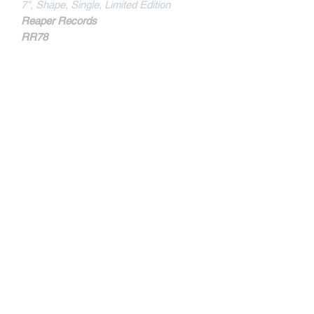
7", Shape, Single, Limited Edition
Reaper Records
RR78
MORE INFOS
Limited edition to 250 copies.
Kontakt