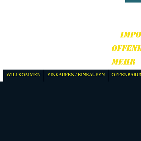
HARD
MEH
IMPO
OFFEN
MEHR
WILLKOMMEN
EINKAUFEN / EINKAUFEN
OFFENBARU