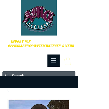
HARDCORE, PUNK ROCK & MEHR
IMPORT VON
OFFENBARUNGSAUFZEICHNUNGEN & MEHR