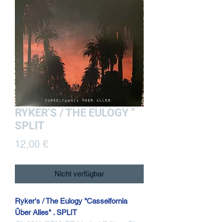
RYKER'S / THE EULOGY "
SPLIT
Preis
12,00 €
Nicht verfügbar
Ryker's / The Eulogy "Casselfornia
Über Alles" . SPLIT