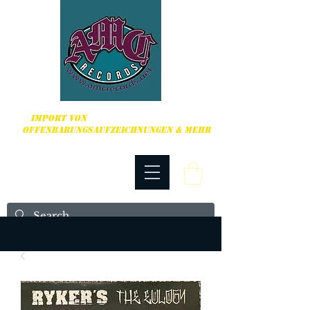
HARDCORE, PUNK ROCK & MEHR
IMPORT VON
OFFENBARUNGSAUFZEICHNUNGEN & MEHR