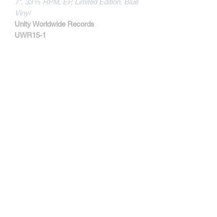
7", 33 ⅓ RPM, EP, Limited Edition, Blue
Vinyl
Unity Worldwide Records
UWR15-1
MORE INFOS
Track Listing:
1. Ryker's - Idiocrazy
2. Ryker's - Down The Drain
3. The Eulogy - The Trilogy
4. The Eulogy - Bloodstains (Agent
Orange cover)
Kontakt