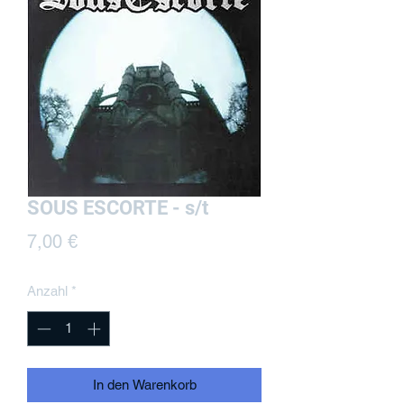
SOUS ESCORTE - s/t
Preis
7,00 €
Anzahl
*
In den Warenkorb