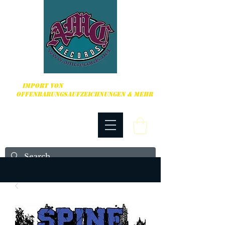
HARDCORE, PUNK ROCK & MEHR
IMPORT VON
OFFENBARUNGSAUFZEICHNUNGEN & MEHR