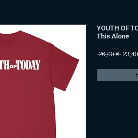
YOUTH OF TOD
This Alone
Stand
 26,00 € 
23,40