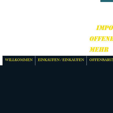
HARD
MEH
IMPO
OFFEN
MEHR
WILLKOMMEN
EINKAUFEN / EINKAUFEN
OFFENBARU