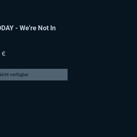
AY - We're Not In
ardpreis
Sale-
 €
Preis
Nicht verfügbar