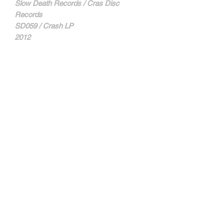
Slow Death Records / Cras Disc
Records
SD059 / Crash LP
2012
MORE INFOS
Enregistré par Tesh le 10/06/2008 au
BT59 à Bordeaux.
Contact