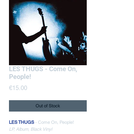
LES THUGS - Come On,
People!
Price
€15.00
Out of Stock
LES THUGS
- Come On, People!
LP, Album, Black Vinyl