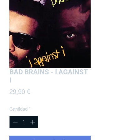
BAD BRAINS - I AGAINST
I
Precio
29,90 €
Cantidad
*