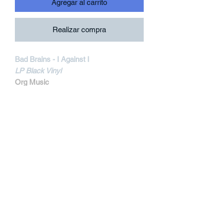
Agregar al carrito
Realizar compra
Bad Brains - I Against I
LP Black Vinyl
Org Music
ORG2187-2
MORE INFORMATIONS
Track Listing:
1. Intro
2. I Against I
3. House Of Suffering
4. Re-Ignition
5. Secret 77
6. Let Me Help