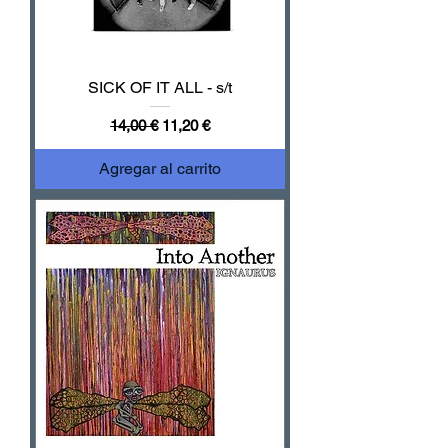
SICK OF IT ALL - s/t
Precio
Precio de oferta
14,00 €
11,20 €
Agregar al carrito