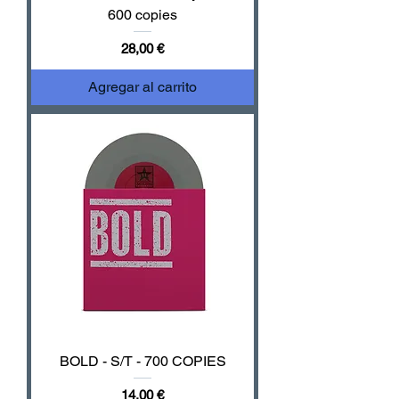
600 copies
Precio
28,00 €
Agregar al carrito
BOLD - S/T - 700 COPIES
Precio
14,00 €