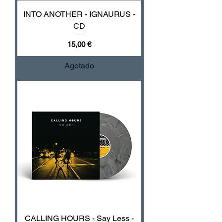
INTO ANOTHER - IGNAURUS -
CD
Precio
15,00 €
Agotado
CALLING HOURS - Say Less -