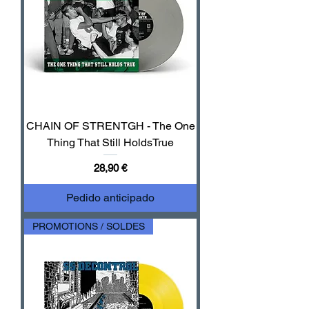
CHAIN OF STRENTGH - The One
Thing That Still HoldsTrue
Precio
28,90 €
Pedido anticipado
PROMOTIONS / SOLDES