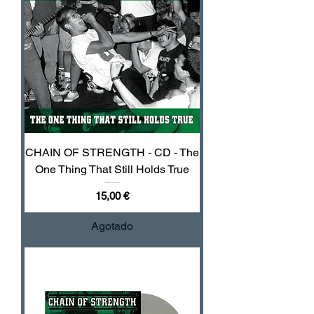
CHAIN OF STRENGTH - CD - The
One Thing That Still Holds True
Precio
15,00 €
Agotado