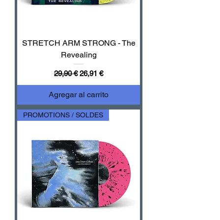
STRETCH ARM STRONG - The
Revealing
Precio
Precio de oferta
29,90 €
26,91 €
Agregar al carrito
PROMOTIONS / SOLDES