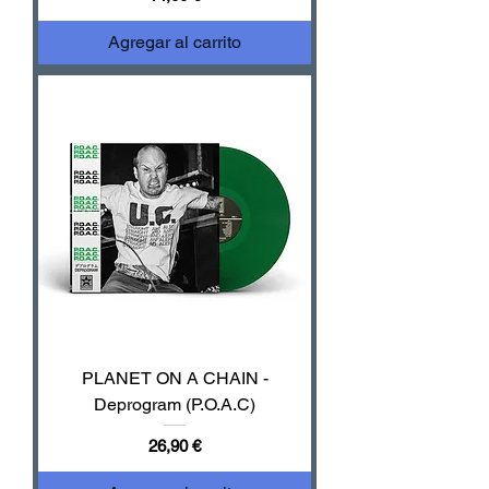
Agregar al carrito
PLANET ON A CHAIN -
Deprogram (P.O.A.C)
Precio
26,90 €