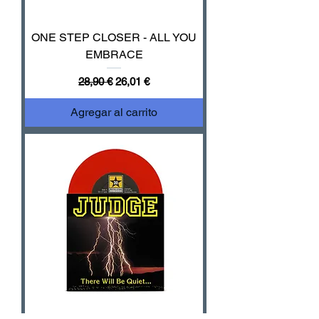
ONE STEP CLOSER - ALL YOU
EMBRACE
Precio
Precio de oferta
28,90 €
26,01 €
Agregar al carrito