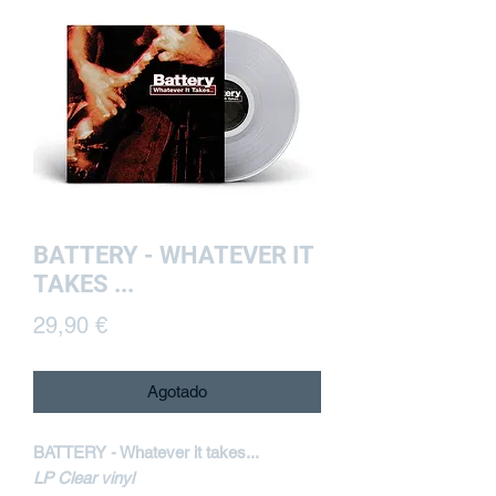
BATTERY - WHATEVER IT
TAKES ...
Precio
29,90 €
Agotado
BATTERY - Whatever it takes...
LP Clear vinyl