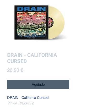
DRAIN - CALIFORNIA
CURSED
Precio
26,90 €
Agotado
DRAIN - California Cursed
Vinyle , Yellow Lp