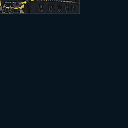
2. Sense Of Doom
3. Fight As One
4. 1000 Yard Stare
5. Back To Haunt
6. Flames Of War
7. Never Say My N
8. Beyond
9. Omens
10. Destructive Path
11. Odin