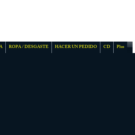
A
ROPA / DESGASTE
HACER UN PEDIDO
CD
Plus