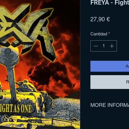
FREYA - Figh
Precio
27,90 €
Cantidad
*
Ag
R
MORE INFORM
Track Listing:
1. Nothingness Or 