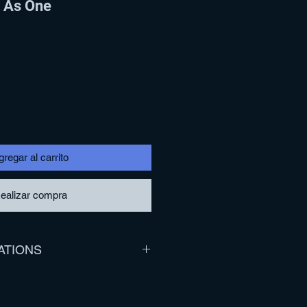
t As One
regar al carrito
ealizar compra
ATIONS
God