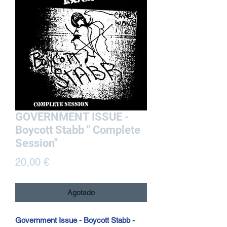
GOVERNMENT ISSUE -
Boycott Stabb " Complete
Session"
Precio
20,00 €
Agotado
Government Issue - Boycott Stabb -