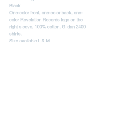
Black
One-color front, one-color back, one-
color Revelation Records logo on the
right sleeve, 100% cotton, Gildan 2400
shirts.
Size available L & M
Revelation Records
REVLS04BKS
Contactar