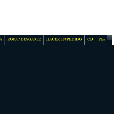
A
ROPA / DESGASTE
HACER UN PEDIDO
CD
Plus