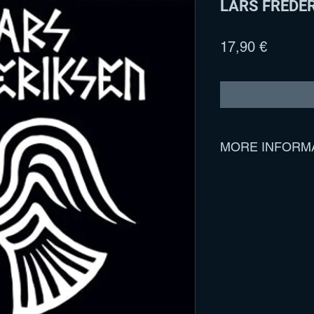
LARS FREDER
Precio
17,90 €
MORE INFORM
Track Listing:
1. God And Guns
2. Army Of Zombies
3. Tomorrow's Girls
4. Motherland
5. Comin' Home
6. Skunx