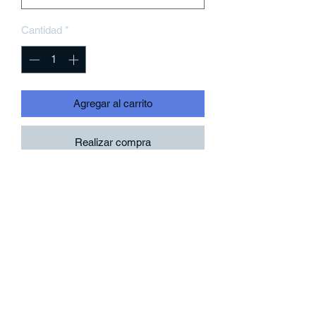
Cantidad
*
Agregar al carrito
Realizar compra
New York City Hardcore - The Way It Is
Black Short Sleeve
Revelation Records
REVSS07AS