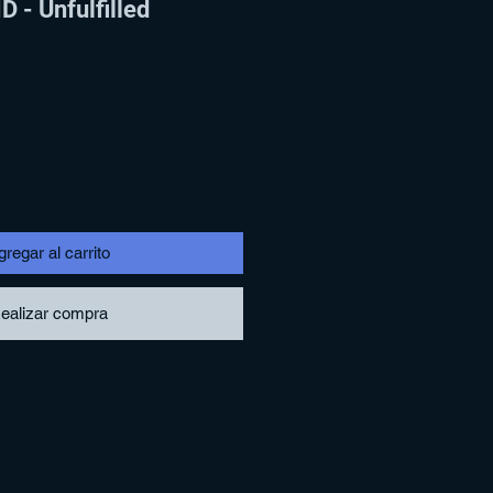
 - Unfulfilled
regar al carrito
ealizar compra