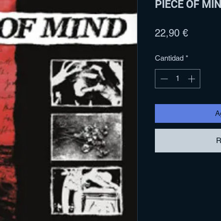
PIECE OF MIND
Precio
22,90 €
Cantidad
*
Ag
R