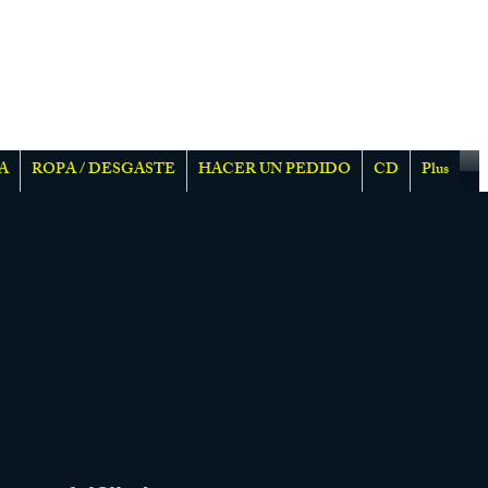
A
ROPA / DESGASTE
HACER UN PEDIDO
CD
Plus