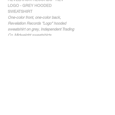
LOGO - GREY HOODED
SWEATSHIRT
One-color front, one-color back,
Revelation Records "Logo" hooded
sweatshirt on grey, Independent Trading
Co. Midweight sweatshirts.
SIZE L
REVHS02S