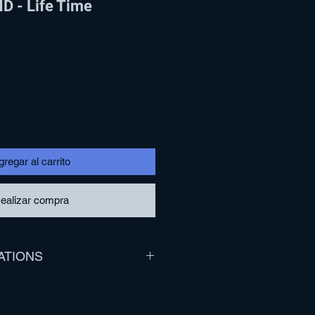
 - Life Time
regar al carrito
ealizar compra
ATIONS
cognition