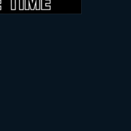
2. What Am I Doing 
3. 1000 Times Blind
4. Lonely
5. Wreck-Age
6. Gun In Mouth Blu
7. You Look At You
8. If You're Alive
9. Turned Out
10. What Am I Doing 
only bonus track)
11. Burned Beyond Re
only bonus track)
12. Move Right In (li
track)
13. Hot Animal Machin
bonus track)