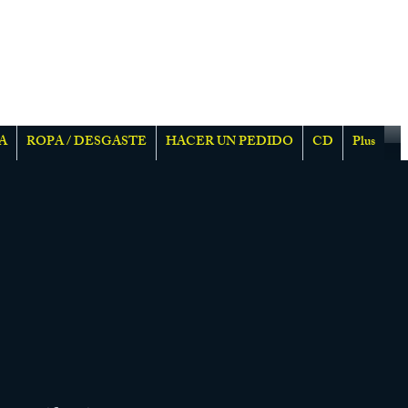
A
ROPA / DESGASTE
HACER UN PEDIDO
CD
Plus