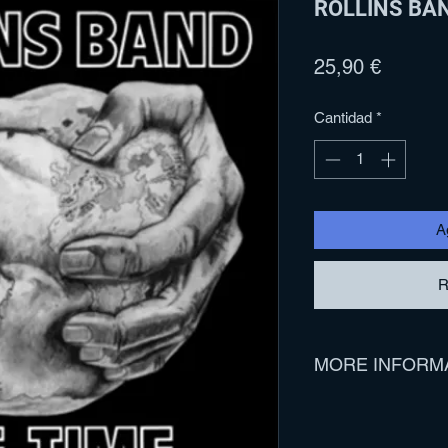
ROLLINS BAND
Precio
25,90 €
Cantidad
*
Ag
R
MORE INFORM
Track Listing:
1. Burned Beyond Re