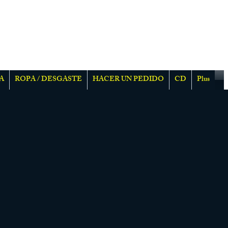
A
ROPA / DESGASTE
HACER UN PEDIDO
CD
Plus