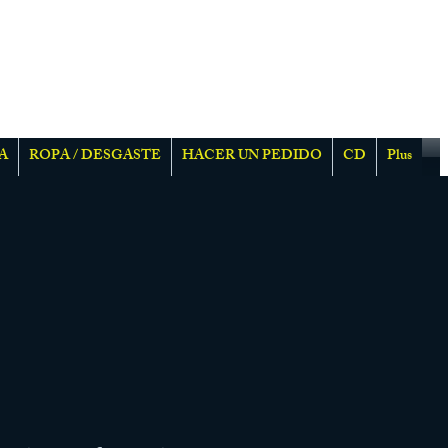
A
ROPA / DESGASTE
HACER UN PEDIDO
CD
Plus