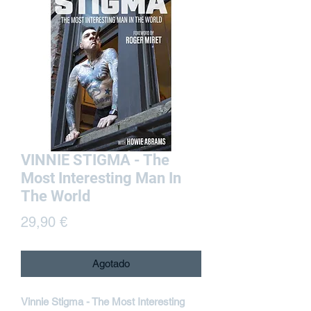
VINNIE STIGMA - The
Most Interesting Man In
The World
Precio
29,90 €
Agotado
Vinnie Stigma - The Most Interesting