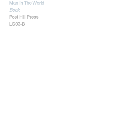
Man In The World
Book
Post Hill Press
LG03-B
MORE INFORMATIONS
Le parrain de la scene Hardcore et
membre fondateur d'Agnostic Front
nous invite dans son Lower East Side
natal afin de nous conter des histoires
aussi extraordinaires que remarquables
dans l'univers des gangsters, des Punk
Rockers et d'innombrables icones et
personnalités du milieu artistique.
De Little Italy des années 50 et 60
devenue dans les années 70 la "Grosse
Contactar
Pomme" où le fief des débuts du Punk
Rock et du Hardcore avec ses clubs