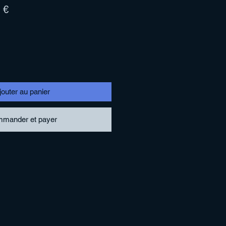
Prix
 €
l
promotionnel
jouter au panier
mander et payer