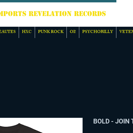
TS REVELATION RECORDS
EAUTES
HXC
PUNK ROCK
OI!
PSYCHOBILLY
VETE
BOLD - JOIN