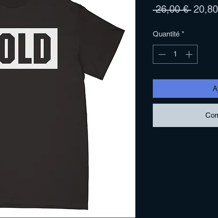
Prix
 26,00 € 
20,80
origina
Quantité
*
A
Com