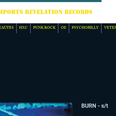
TS REVELATION RECORDS
EAUTES
HXC
PUNK ROCK
OI!
PSYCHOBILLY
VETE
BURN - s/t