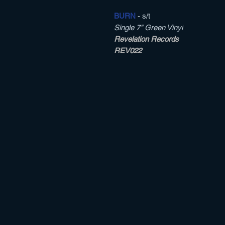
BURN
- s/t
Single 7" Green Vinyl
Revelation Records
REV022