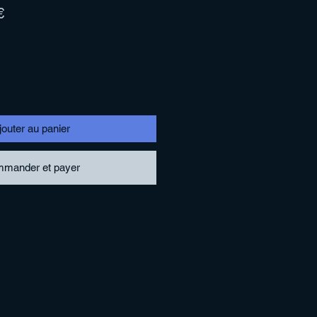
Prix
€
l
promotionnel
jouter au panier
mander et payer