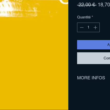
Prix
 22,00 € 
18,70
origina
Quantité
*
A
Com
MORE INFOS
Limited repressing d
200 White
300 Yellow/Black Swir