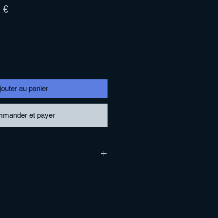
Prix
 €
l
promotionnel
jouter au panier
mander et payer
one in 2018
l (this)