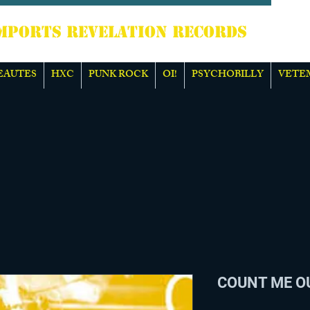
TS REVELATION RECORDS
EAUTES
HXC
PUNK ROCK
OI!
PSYCHOBILLY
VETE
COUNT ME OU